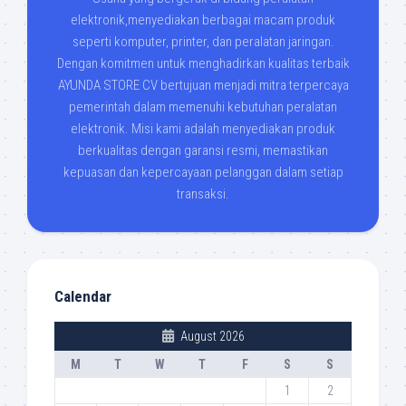
elektronik,menyediakan berbagai macam produk
seperti komputer, printer, dan peralatan jaringan.
Dengan komitmen untuk menghadirkan kualitas terbaik
AYUNDA STORE CV bertujuan menjadi mitra terpercaya
pemerintah dalam memenuhi kebutuhan peralatan
elektronik. Misi kami adalah menyediakan produk
berkualitas dengan garansi resmi, memastikan
kepuasan dan kepercayaan pelanggan dalam setiap
transaksi.
Calendar
August 2026
M
T
W
T
F
S
S
1
2