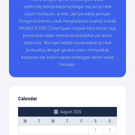
elektronik,menyediakan berbagai macam produk
seperti komputer, printer, dan peralatan jaringan.
Dengan komitmen untuk menghadirkan kualitas terbaik
AYUNDA STORE CV bertujuan menjadi mitra terpercaya
pemerintah dalam memenuhi kebutuhan peralatan
elektronik. Misi kami adalah menyediakan produk
berkualitas dengan garansi resmi, memastikan
kepuasan dan kepercayaan pelanggan dalam setiap
transaksi.
Calendar
August 2026
M
T
W
T
F
S
S
1
2