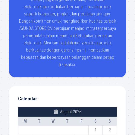
elektronik,menyediakan berbagai macam produk
seperti komputer, printer, dan peralatan jaringan.
Dengan komitmen untuk menghadirkan kualitas terbaik
AYUNDA STORE CV bertujuan menjadi mitra terpercaya
pemerintah dalam memenuhi kebutuhan peralatan
elektronik. Misi kami adalah menyediakan produk
berkualitas dengan garansi resmi, memastikan
kepuasan dan kepercayaan pelanggan dalam setiap
transaksi.
Calendar
August 2026
M
T
W
T
F
S
S
1
2