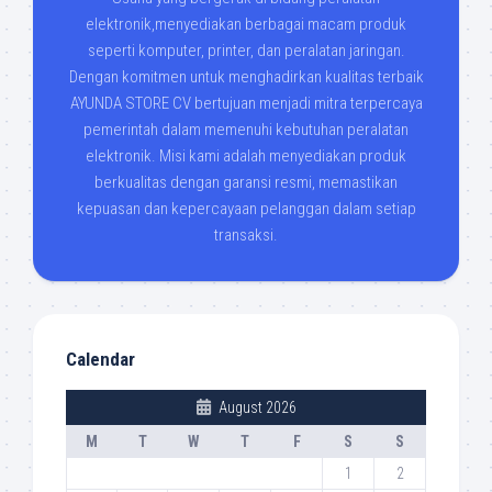
elektronik,menyediakan berbagai macam produk
seperti komputer, printer, dan peralatan jaringan.
Dengan komitmen untuk menghadirkan kualitas terbaik
AYUNDA STORE CV bertujuan menjadi mitra terpercaya
pemerintah dalam memenuhi kebutuhan peralatan
elektronik. Misi kami adalah menyediakan produk
berkualitas dengan garansi resmi, memastikan
kepuasan dan kepercayaan pelanggan dalam setiap
transaksi.
Calendar
August 2026
M
T
W
T
F
S
S
1
2