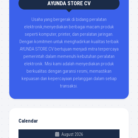
AYUNDA STORE CV
Usaha yang bergerak di bidang peralatan
elektronik,menyediakan berbagai macam produk
seperti komputer, printer, dan peralatan jaringan.
Dengan komitmen untuk menghadirkan kualitas terbaik
AYUNDA STORE CV bertujuan menjadi mitra terpercaya
pemerintah dalam memenuhi kebutuhan peralatan
elektronik. Misi kami adalah menyediakan produk
berkualitas dengan garansi resmi, memastikan
kepuasan dan kepercayaan pelanggan dalam setiap
transaksi.
Calendar
August 2026